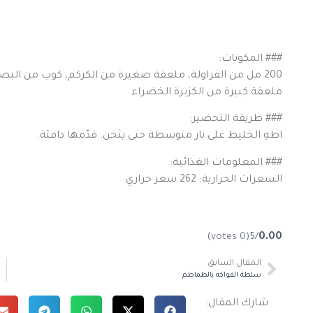
### المكونات:
200 مل من الفراولة، ملعقة صغيرة من الكركم، كوب من البص
ملعقة كبيرة من الكزبرة الخضراء
### طريقة التحضير:
اطهِ الخليط على نار متوسطة حتى يثخن. قدّمها دافئة.
### المعلومات الغذائية:
السعرات الحرارية: 262 سعر حراري
(0 votes)
/5
0.00
المقال السابق
سلطة الفواكه بالطماطم
شارك المقال: