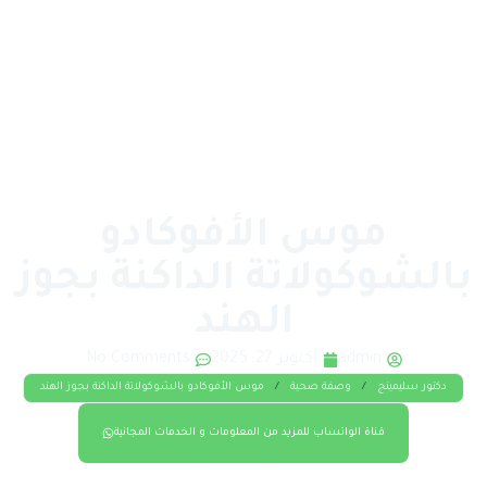
موس الأفوكادو
بالشوكولاتة الداكنة بجوز
الهند
admin
أكتوبر 27, 2025
No Comments
دكتور سليمينج
/
وصفة صحية
/
موس الأفوكادو بالشوكولاتة الداكنة بجوز الهند
قناة الواتساب للمزيد من المعلومات و الخدمات المجانية