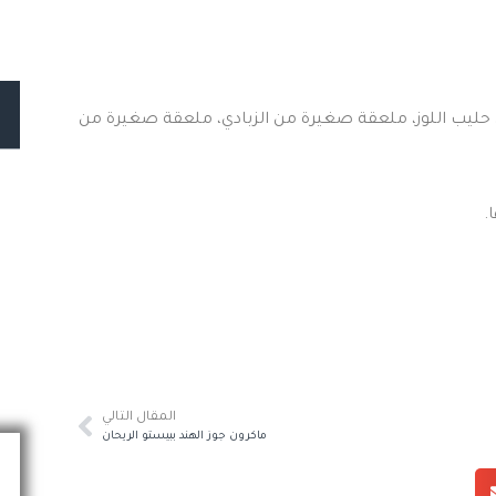
وب من الكيوي، 200 مل من جبن الفيتا، 200 مل من حليب اللوز، ملعقة صغيرة من الزبادي، ملعقة صغيرة من
.
المقال التالي
ماكرون جوز الهند ببيستو الريحان