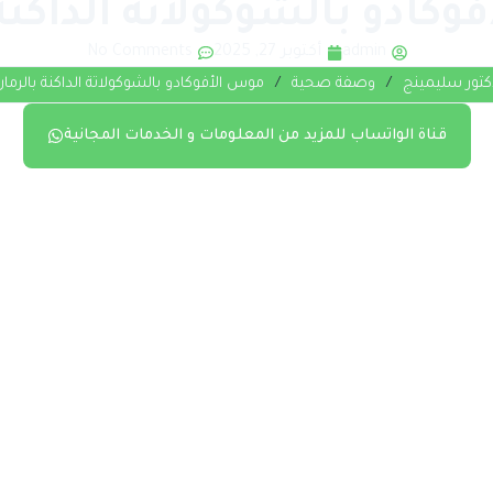
كادو بالشوكولاتة الداكنة
admin
أكتوبر 27, 2025
No Comments
كتور سليمينج
/
وصفة صحية
/
موس الأفوكادو بالشوكولاتة الداكنة بالرما
قناة الواتساب للمزيد من المعلومات و الخدمات المجانية