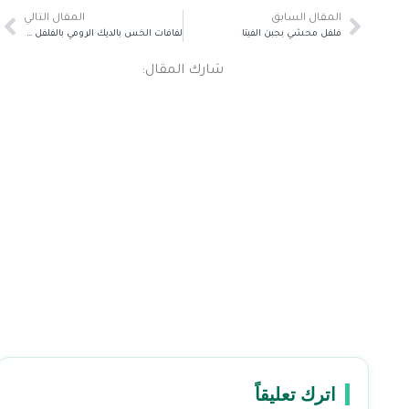
المقال السابق
المقال التالي
فلفل محشي بجبن الفيتا
لفافات الخس بالديك الرومي بالفلفل الحار والليمون
شارك المقال:
اترك تعليقاً