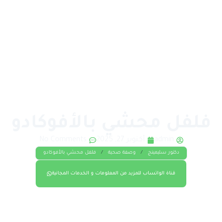
فلفل محشي بالأفوكادو
admin
أكتوبر 27, 2025
No Comments
دكتور سليمينج
/
وصفة صحية
/
فلفل محشي بالأفوكادو
قناة الواتساب للمزيد من المعلومات و الخدمات المجانية